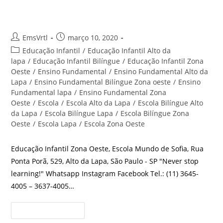
Escola Mundo de Sofia
Autor
Post
EmsVrtl
março 10, 2020
do
publicado:
Categoria
Educação Infantil
/
Educação Infantil Alto da
post:
do
lapa
/
Educação Infantil Bilíngue
/
Educação Infantil Zona
post:
Oeste
/
Ensino Fundamental
/
Ensino Fundamental Alto da
Lapa
/
Ensino Fundamental Bilíngue Zona oeste
/
Ensino
Fundamental lapa
/
Ensino Fundamental Zona
Oeste
/
Escola
/
Escola Alto da Lapa
/
Escola Bilíngue Alto
da Lapa
/
Escola Bilíngue Lapa
/
Escola Bilíngue Zona
Oeste
/
Escola Lapa
/
Escola Zona Oeste
Educação Infantil Zona Oeste, Escola Mundo de Sofia, Rua
Ponta Porã, 529, Alto da Lapa, São Paulo - SP "Never stop
learning!" Whatsapp Instagram Facebook Tel.: (11) 3645-
4005 – 3637-4005…
Educação
Continue Lendo
Infantil