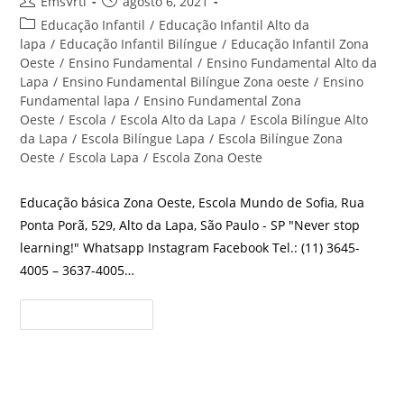
Autor
Post
EmsVrtl
agosto 6, 2021
do
publicado:
Categoria
Educação Infantil
/
Educação Infantil Alto da
post:
do
lapa
/
Educação Infantil Bilíngue
/
Educação Infantil Zona
post:
Oeste
/
Ensino Fundamental
/
Ensino Fundamental Alto da
Lapa
/
Ensino Fundamental Bilíngue Zona oeste
/
Ensino
Fundamental lapa
/
Ensino Fundamental Zona
Oeste
/
Escola
/
Escola Alto da Lapa
/
Escola Bilíngue Alto
da Lapa
/
Escola Bilíngue Lapa
/
Escola Bilíngue Zona
Oeste
/
Escola Lapa
/
Escola Zona Oeste
Educação básica Zona Oeste, Escola Mundo de Sofia, Rua
Ponta Porã, 529, Alto da Lapa, São Paulo - SP "Never stop
learning!" Whatsapp Instagram Facebook Tel.: (11) 3645-
4005 – 3637-4005…
Educação
Continue Lendo
Básica
Zona
Oeste
Escola
Mundo
De
Educação Infantil Zona Oeste
Sofia