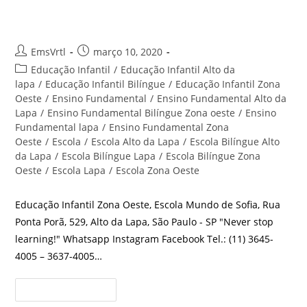
Escola Mundo de Sofia
Autor
Post
EmsVrtl
março 10, 2020
do
publicado:
Categoria
Educação Infantil
/
Educação Infantil Alto da
post:
do
lapa
/
Educação Infantil Bilíngue
/
Educação Infantil Zona
post:
Oeste
/
Ensino Fundamental
/
Ensino Fundamental Alto da
Lapa
/
Ensino Fundamental Bilíngue Zona oeste
/
Ensino
Fundamental lapa
/
Ensino Fundamental Zona
Oeste
/
Escola
/
Escola Alto da Lapa
/
Escola Bilíngue Alto
da Lapa
/
Escola Bilíngue Lapa
/
Escola Bilíngue Zona
Oeste
/
Escola Lapa
/
Escola Zona Oeste
Educação Infantil Zona Oeste, Escola Mundo de Sofia, Rua
Ponta Porã, 529, Alto da Lapa, São Paulo - SP "Never stop
learning!" Whatsapp Instagram Facebook Tel.: (11) 3645-
4005 – 3637-4005…
Educação
Continue Lendo
Infantil