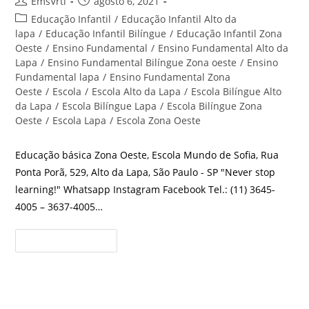
Autor
Post
EmsVrtl
agosto 6, 2021
do
publicado:
Categoria
Educação Infantil
/
Educação Infantil Alto da
post:
do
lapa
/
Educação Infantil Bilíngue
/
Educação Infantil Zona
post:
Oeste
/
Ensino Fundamental
/
Ensino Fundamental Alto da
Lapa
/
Ensino Fundamental Bilíngue Zona oeste
/
Ensino
Fundamental lapa
/
Ensino Fundamental Zona
Oeste
/
Escola
/
Escola Alto da Lapa
/
Escola Bilíngue Alto
da Lapa
/
Escola Bilíngue Lapa
/
Escola Bilíngue Zona
Oeste
/
Escola Lapa
/
Escola Zona Oeste
Educação básica Zona Oeste, Escola Mundo de Sofia, Rua
Ponta Porã, 529, Alto da Lapa, São Paulo - SP "Never stop
learning!" Whatsapp Instagram Facebook Tel.: (11) 3645-
4005 – 3637-4005…
Educação
Continue Lendo
Básica
Zona
Oeste
Escola
Mundo
De
Educação Infantil Zona Oeste
Sofia