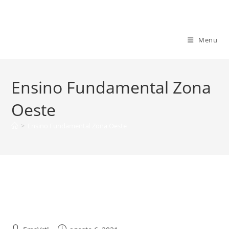
Ir
para
o
Escola Mundo de Sofia
Menu
conteúdo
Ensino Fundamental Zona
Oeste
>
Ensino Fundamental Zona Oeste
Educação básica Zona Oeste
Escola Mundo de Sofia