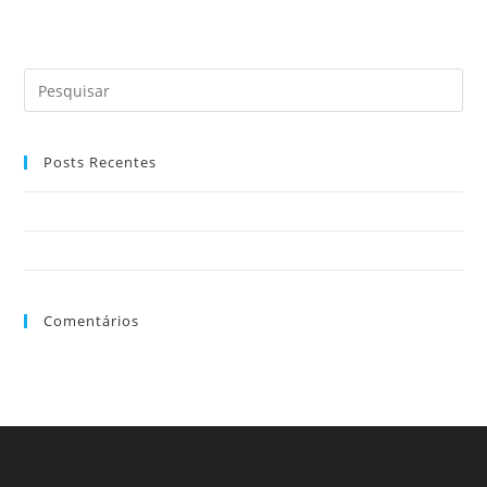
Zona
Oeste
Escola
Mundo
De
Sofia
Posts Recentes
Educação básica Zona Oeste Escola Mundo de Sofia
Educação Infantil Zona Oeste Escola Mundo de Sofia
Comentários