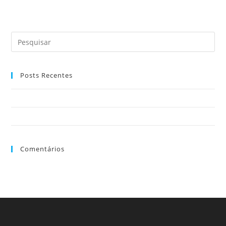
Zona
Oeste
Escola
Mundo
De
Sofia
Posts Recentes
Educação básica Zona Oeste Escola Mundo de Sofia
Educação Infantil Zona Oeste Escola Mundo de Sofia
Comentários