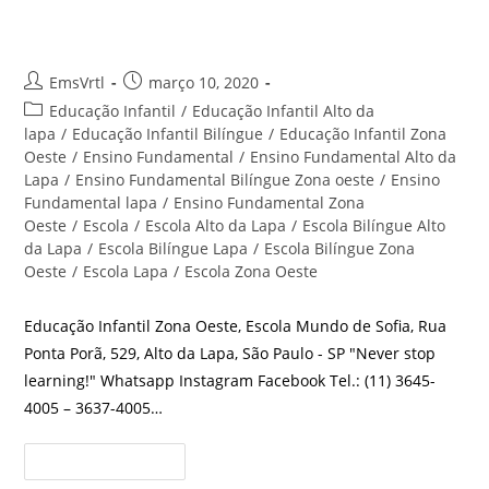
Escola Mundo de Sofia
Autor
Post
EmsVrtl
março 10, 2020
do
publicado:
Categoria
Educação Infantil
/
Educação Infantil Alto da
post:
do
lapa
/
Educação Infantil Bilíngue
/
Educação Infantil Zona
post:
Oeste
/
Ensino Fundamental
/
Ensino Fundamental Alto da
Lapa
/
Ensino Fundamental Bilíngue Zona oeste
/
Ensino
Fundamental lapa
/
Ensino Fundamental Zona
Oeste
/
Escola
/
Escola Alto da Lapa
/
Escola Bilíngue Alto
da Lapa
/
Escola Bilíngue Lapa
/
Escola Bilíngue Zona
Oeste
/
Escola Lapa
/
Escola Zona Oeste
Educação Infantil Zona Oeste, Escola Mundo de Sofia, Rua
Ponta Porã, 529, Alto da Lapa, São Paulo - SP "Never stop
learning!" Whatsapp Instagram Facebook Tel.: (11) 3645-
4005 – 3637-4005…
Educação
Continue Lendo
Infantil