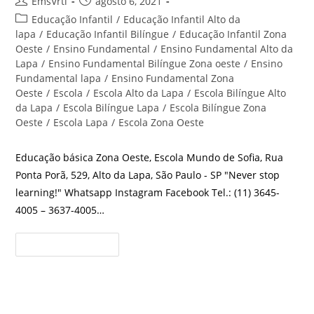
Autor
Post
EmsVrtl
agosto 6, 2021
do
publicado:
Categoria
Educação Infantil
/
Educação Infantil Alto da
post:
do
lapa
/
Educação Infantil Bilíngue
/
Educação Infantil Zona
post:
Oeste
/
Ensino Fundamental
/
Ensino Fundamental Alto da
Lapa
/
Ensino Fundamental Bilíngue Zona oeste
/
Ensino
Fundamental lapa
/
Ensino Fundamental Zona
Oeste
/
Escola
/
Escola Alto da Lapa
/
Escola Bilíngue Alto
da Lapa
/
Escola Bilíngue Lapa
/
Escola Bilíngue Zona
Oeste
/
Escola Lapa
/
Escola Zona Oeste
Educação básica Zona Oeste, Escola Mundo de Sofia, Rua
Ponta Porã, 529, Alto da Lapa, São Paulo - SP "Never stop
learning!" Whatsapp Instagram Facebook Tel.: (11) 3645-
4005 – 3637-4005…
Educação
Continue Lendo
Básica
Zona
Oeste
Escola
Mundo
De
Educação Infantil Zona Oeste
Sofia