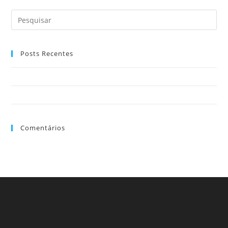
Mundo
De
Sofia
Posts Recentes
Educação básica Zona Oeste Escola Mundo de Sofia
Educação Infantil Zona Oeste Escola Mundo de Sofia
Comentários