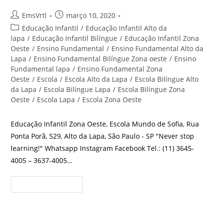
Autor
Post
EmsVrtl
março 10, 2020
do
publicado:
Categoria
Educação Infantil
/
Educação Infantil Alto da
post:
do
lapa
/
Educação Infantil Bilíngue
/
Educação Infantil Zona
post:
Oeste
/
Ensino Fundamental
/
Ensino Fundamental Alto da
Lapa
/
Ensino Fundamental Bilíngue Zona oeste
/
Ensino
Fundamental lapa
/
Ensino Fundamental Zona
Oeste
/
Escola
/
Escola Alto da Lapa
/
Escola Bilíngue Alto
da Lapa
/
Escola Bilíngue Lapa
/
Escola Bilíngue Zona
Oeste
/
Escola Lapa
/
Escola Zona Oeste
Educação Infantil Zona Oeste, Escola Mundo de Sofia, Rua
Ponta Porã, 529, Alto da Lapa, São Paulo - SP "Never stop
learning!" Whatsapp Instagram Facebook Tel.: (11) 3645-
4005 – 3637-4005…
Educação
Continue Lendo
Infantil
Zona
Oeste
Escola