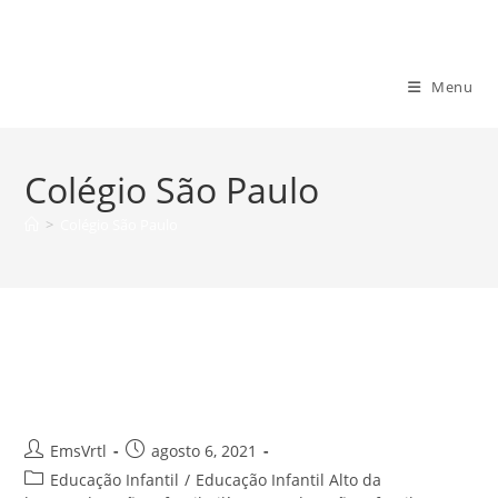
Ir
para
o
Escola Mundo de Sofia
Menu
conteúdo
Colégio São Paulo
>
Colégio São Paulo
Educação básica Zona Oeste
Escola Mundo de Sofia
Autor
Post
EmsVrtl
agosto 6, 2021
do
publicado:
Categoria
Educação Infantil
/
Educação Infantil Alto da
post: