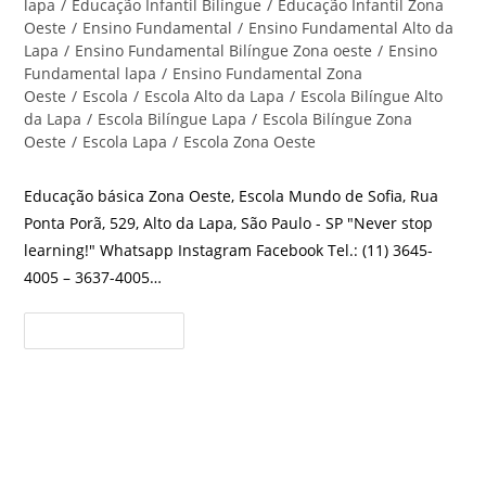
do
lapa
/
Educação Infantil Bilíngue
/
Educação Infantil Zona
post:
Oeste
/
Ensino Fundamental
/
Ensino Fundamental Alto da
Lapa
/
Ensino Fundamental Bilíngue Zona oeste
/
Ensino
Fundamental lapa
/
Ensino Fundamental Zona
Oeste
/
Escola
/
Escola Alto da Lapa
/
Escola Bilíngue Alto
da Lapa
/
Escola Bilíngue Lapa
/
Escola Bilíngue Zona
Oeste
/
Escola Lapa
/
Escola Zona Oeste
Educação básica Zona Oeste, Escola Mundo de Sofia, Rua
Ponta Porã, 529, Alto da Lapa, São Paulo - SP "Never stop
learning!" Whatsapp Instagram Facebook Tel.: (11) 3645-
4005 – 3637-4005…
Educação
Continue Lendo
Básica
Zona
Oeste
Escola
Mundo
De
Educação Infantil Zona Oeste
Sofia
Escola Mundo de Sofia